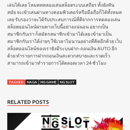
เล่นได้เลย โหมดทดลองเล่นสล็อตระบบเสถียร ทั้งยังทัน
สมัย จะเข้าเล่นผ่านทางคอมพิวเตอร์หรือมือถือก็ได้ทั้งหมด
เลย รับรองว่าจะได้รับประสบการณ์ที่ดีจากการทดลองเล่น
สล็อตออนไลน์ผ่านทางเว็บนี้อย่างแน่นอน อยากเป็น
สมาชิกกับเรา ก็สมัครสมาชิกเข้ามาได้เลย เข้ามาเป็น
สมาชิกกับเราได้ง่ายๆ ใช้เวลาไม่นานอย่างที่คิดอีกด้วย เว็บ
สล็อตออนไลน์ของเรายังมีระบบฝาก-ถอนเงิน AUTO อีก
ด้วย ทำรายการฝากถอนเงินสะดวกสบายและรวดเร็ว
สามารถเข้ามาทำรายการได้ตลอดเวลา 24 ชั่วโมง
TAGGED
NAGA
NG GAME
NG SLOT
RELATED POSTS