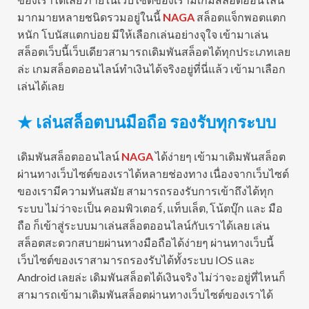
มากมายหลายชนิดรวมอยู่ในนี้
NAGA
สล็อตแจ็กพอตแตก
หนัก โบนัสแตกบ่อย มีให้เลือกเล่นอย่างจุใจ เข้ามาเล่น
สล็อตเว็บนี้เว็บเดียวสามารถเดิมพันสล็อตได้ทุกประเภทเลย
ล่ะ เกมสล็อตออนไลน์ทำเงินได้จริงอยู่ที่นี่แล้ว เข้ามาเลือก
เล่นได้เลย
★ เล่นสล็อตบนมือถือ รองรับทุกระบบ
เดิมพันสล็อตออนไลน์
NAGA
ได้ง่ายๆ เข้ามาเดิมพันสล็อต
ผ่านทางเว็บไซต์ของเราได้หลายช่องทาง เนื่องจากเว็บไซต์
ของเรามีความทันสมัย สามารถรองรับการเข้าถึงได้ทุก
ระบบ ไม่ว่าจะเป็น คอมพิวเตอร์, แท็บเล็ต, โน้ตบุ๊ก และ มือ
ถือ ก็เข้าสู่ระบบมาเล่นสล็อตออนไลน์กับเราได้เลย เล่น
สล็อตสะดวกสบายผ่านทางมือถือได้ง่ายๆ ผ่านทางเว็บนี้
เว็บไซต์ของเราสามารถรองรับได้ทั้งระบบ IOS และ
Android เลยล่ะ เดิมพันสล็อตได้เงินจริง ไม่ว่าจะอยู่ที่ไหนก็
สามารถเข้ามาเดิมพันสล็อตผ่านทางเว็บไซต์ของเราได้