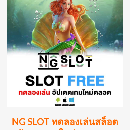
NG SLOT ทดลองเล่นสล็อต