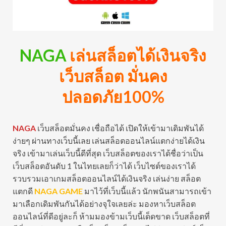
NAGA
เล่นสล็อตได้เงินจริง
เว็บสล็อต มั่นคง
ปลอดภัย100%
NAGA
เว็บสล็อตมั่นคง เชื่อถือได้ เปิดให้เข้ามาเดิมพันได้
ง่ายๆ ผ่านทางเว็บนี้เลย เล่นสล็อตออนไลน์แตกง่ายได้เงิน
จริง เข้ามาเล่นเว็บนี้ดีที่สุด เว็บสล็อตของเราได้ชื่อว่าเป็น
เว็บสล็อตอันดับ 1 ในไทยเลยก็ว่าได้ เว็บไซต์ของเราได้
รวบรวมเอาเกมสล็อตออนไลน์ได้เงินจริง เล่นง่าย สล็อต
แตกดี
NAGA GAME
มาไว้ที่เว็บนี้แล้ว นักพนันสามารถเข้า
มาเลือกเดิมพันกันได้อย่างจุใจเลยล่ะ มองหาเว็บสล็อต
ออนไลน์ที่ดีอยู่ละก็ ห้ามมองข้ามเว็บนี้เด็ดขาด เว็บสล็อตที่