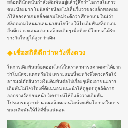
สล็อตที่นักพนันกำลังเดิมพันอยู่แล้วรู้สึกว่าโอกาสในการ
ชนะน้อยมาก โบนัสจ่ายน้อย ไม่เห็นวี่แววของแจ็กพอตเลย
ก็ให้ลองหาเกมสล็อตเกมใหม่จะดีกว่า ศึกษาเกมใหม่ว่า
สล็อตเกมไหนน่าเล่น น่าสนใจบ้าง ให้ไปเดิมพันสล็อตเกม
อื่นดีกว่าจะเล่นแต่เกมสล็อตเดิมๆ เพื่อที่จะมีโอกาสได้รับ
รางวัลใหญ่ได้สูงกว่าเดิม
◆ เชื่อสถิติดีกว่าหวังพึ่งดวง
ในการเดิมพันสล็อตออนไลน์นั้นเราสามารถคาดเดาได้ยาก
ว่าโบนัสจะแตกหรือไม่ เพราะแบบนี้จะหวังพึ่งดวงหรือใช้
อารมณ์ตัดสินวางเงินเดิมพันต่อไปเรื่อยๆเพื่อเอาชนะการ
เดิมพันไม่ใช่เรื่องที่ดีแน่นอน แนะนำให้ดูสูตร ดูสถิติการ
ออกรางวัลก่อนหน้า วิเคราะห์ให้ดีแล้ววางเดิมพัน
โปรแกรมสูตรคำนวณสล็อตออนไลน์จะเพิ่มโอกาสในการ
ชนะเดิมพันให้ได้ดีขึ้นแน่นอน