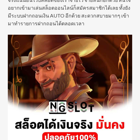
อยากเข้ามาเล่นสล็อตออนไลน์ก็สมัครสมาชิกได้เลย ทั้งยัง
มีระบบฝากถอนเงิน AUTO อีกด้วย สะดวกสบายมากๆ เข้า
มาทำรายการฝากถอนได้ตลอดเวลา