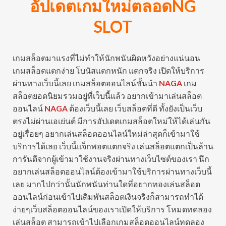
อัปเดตเกมใหม่ตลอดNG
SLOT
เกมสล็อตมาแรงที่ไม่ทำให้นักพนันผิดหวังอย่างแน่นอน
เกมสล็อตแตกง่าย โบนัสแตกหนัก แตกจริง เปิดให้บริการ
ผ่านทางเว็บนี้เลย เกมสล็อตออนไลน์ชั้นนำ
NAGA
เกม
สล็อตยอดนิยมรวมอยู่ที่เว็บนี้แล้ว อยากเข้ามาเล่นสล็อต
ออนไลน์
NAGA
ต้องเว็บนี้เลย เว็บสล็อตที่ดี ทั้งยังเป็นเว็บ
ตรงไม่ผ่านเอเย่นต์ มีการอัปเดตเกมสล็อตใหม่ให้ได้เล่นกัน
อยู่เรื่อยๆ อยากเล่นสล็อตออนไลน์ใหม่ล่าสุดก็เข้ามาใช้
บริการได้เลย เว็บนี้แจ็กพอตแตกจริง เล่นสล็อตแตกเป็นล้าน
การันตีจากผู้เข้ามาใช้งานจริงผ่านทางเว็บไซต์ของเรา นึก
อยากเล่นสล็อตออนไลน์ต้องเข้ามาใช้บริการผ่านทางเว็บนี้
เลย มากไปกว่านั้นนักพนันท่านใดที่อยากทองเล่นสล็อต
ออนไลน์ก่อนเข้าไปเดิมพันสล็อตเงินจริงก็สามารถทำได้
ง่ายๆเว็บสล็อตออนไลน์ของเราเปิดให้บริการ โหมดทดลอง
เล่นสล็อต สามารถเข้าไปเลือกเกมสล็อตออนไลน์ทดลอง