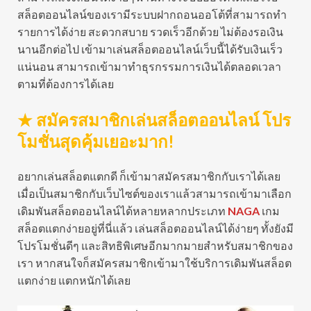
สล็อตออนไลน์ของเรามีระบบฝากถอนออโต้ที่สามารถทำ
รายการได้ง่าย สะดวกสบาย รวดเร็วอีกด้วย ไม่ต้องรอเงิน
นานอีกต่อไป เข้ามาเล่นสล็อตออนไลน์เว็บนี้ได้รับเงินเร็ว
แน่นอน สามารถเข้ามาทำธุรกรรมการเงินได้ตลอดเวลา
ตามที่ต้องการได้เลย
★ สมัครสมาชิกเล่นสล็อตออนไลน์ โปร
โมชั่นสุดคุ้มเยอะมาก!
อยากเล่นสล็อตแตกดี ก็เข้ามาสมัครสมาชิกกับเราได้เลย
เมื่อเป็นสมาชิกกับเว็บไซต์ของเราแล้วสามารถเข้ามาเลือก
เดิมพันสล็อตออนไลน์ได้หลายหลากประเภท
NAGA
เกม
สล็อตแตกง่ายอยู่ที่นี่แล้ว เล่นสล็อตออนไลน์ได้ง่ายๆ ทั้งยังมี
โปรโมชั่นดีๆ และสิทธิพิเศษอีกมากมายสำหรับสมาชิกของ
เรา หากสนใจก็สมัครสมาชิกเข้ามาใช้บริการเดิมพันสล็อต
แตกง่าย แตกหนักได้เลย