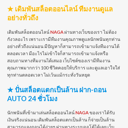
★ เดิมพันสล็อตออนไลน์ ทีมงานดูแล
อย่างทั่วถึง
เดิมพันสล็อตออนไลน์
NAGA
ผ่านทางเว็บของเรา ไม่ต้อง
กังวลอะไร เพราะเรามีทีมงานคุณภาพดูแลนักพนันทุกท่าน
อย่างทั่วถึงแน่นอน มีปัญหาก็สามารถเข้ามาแจ้งทีมงานได้
ตลอดเวลา มีอะไรไม่เข้าใจก็สามารถเข้ามาแจ้งหรือ
สอบถามทางทีมงานได้เสมอ เว็บไซต์ของเรามีทีมงาน
คุณภาพมากกว่า 100 ชีวิตคอยให้บริการ และดูแลเอาใจใส่
ทุกท่านตลอดเวลา ไม่เว้นแม้กระทั่งวันหยุด
★ ปั่นสล็อตแตกเป็นล้าน ฝาก-ถอน
AUTO 24 ชั่วโมง
นักพนันที่เข้ามาเล่นสล็อตออนไลน์
NAGA
ของเราได้รับ
เงินจริงแน่นอน เดิมพันสล็อตแตกเป็นล้าน ก็จ่ายเป็นล้าน
สามารถแจงถอนได้ง่ายๆ ผ่านทางระบบออโต้ได้เลย เว็บ