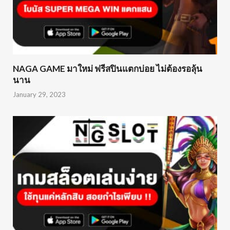
NAGA GAME มาใหม่ ฟรีสปินแตกบ่อย ไม่ต้องรอลุ้น
นาน
January 29, 2023