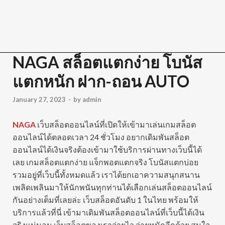
NAGA สล็อตแตกง่าย โบนัส
แตกหนัก ฝาก-ถอน AUTO
January 27, 2023
-
by
admin
NAGA
เว็บสล็อตออนไลน์ที่เปิดให้เข้ามาเล่นเกมสล็อต
ออนไลน์ได้ตลอดเวลา 24 ชั่วโมง อยากเดิมพันสล็อต
ออนไลน์ได้เงินจริงต้องเข้ามาใช้บริการผ่านทางเว็บนี้ได้
เลย เกมสล็อตแตกง่าย แจ็กพอตแตกจริง โบนัสแตกบ่อย
รวมอยู่ที่เว็บนี้ทั้งหมดแล้ว เราได้ยกเอาความสนุกสนาน
เพลิดเพลินมาให้นักพนันทุกท่านได้เลือกเล่นสล็อตออนไลน์
กันอย่างเต็มที่เลยล่ะ เว็บสล็อตอันดับ 1 ในไทย พร้อมให้
บริการแล้วที่นี่ เข้ามาเดิมพันสล็อตออนไลน์ที่เว็บนี้ได้เงิน
จริงแน่นอน เว็บสล็อตของเราจ่ายไว จ่ายหนักอีกด้วย สนใจ