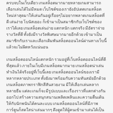
ครบจบในเว็บเดียว เกมสล็อตมากมายหลายเกมสามารถ
เลือกเล่นได้ไม่มีหมด เว็บไซต์ของเรายังอัปเดตเกมสล็อต
ใหม่ล่าสุดมาให้เล่นกันอยู่เรื่อยๆไม่อยากพลาดเกมสล็อตที่
ดี เล่นง่าย โบนัสเยอะ ก็เข้ามาเป็นสมาชิกกับเว็บไซต์ของ
เราได้เลย เกมสล็อตเล่นง่าย แตกหนัก แตกจริง มีอัตราจ่าย
รางวัลที่ดี ทั้งยังมีรางวัลพิเศษมากมายอีกด้วย เข้ามาเป็น
สมาชิกกับเราและเลือกเดิมพันสล็อตออนไลน์ผ่านทางเว็บนี้
แล้วจะไม่ผิดหวังแน่นอน
เกมสล็อตออนไลน์แตกหนัก รวมอยู่ที่เว็บสล็อตออนไลน์ที่ดี
ที่สุดแล้ว ภายในเว็บมีเกมสล็อตมากมาย เกมสล็อตน่าเล่น
ทำเงินได้จริงอยู่ที่เว็บนี้เลย เกมสล็อตออนไลน์ของเรามี
หลากหลายประเภท ทั้งยังมาพร้อมกับความทันสมัยอีกด้วย
เกมสล็อตภาพกราฟิกสีสันสวยงาม มีให้เลือกเล่นหลาก
หลายธีม แต่ละเกมก็จะมีรูปแบบและเรื่องราวที่แตกต่างกัน
ออกไป สร้างความสนุกสนานเพลิดเพลินและความตื่นเต้น
ให้กับนักพนันได้คนละแบบ เกมสล็อตออนไลน์ที่มีภาพ
การ์ตูนก็สดใสน่าเล่นมากๆ ดึงดูดให้ผู้คนเข้ามาเล่นได้เป็น