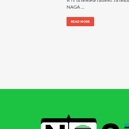
NAGA …
READ MORE