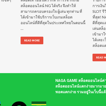
สล็อตออนไลน์ NG ได้จริง จึงทำให้
การเงิน
สามารถครอบครองใจ ผู้เล่น ทุกท่าน ที่
SLOT รี
ได้เข้ามาใช้บริการเว็บเกมสล็อต
ที่สุด!
ออนไลน์ที่ดีที่สุดในประเทศไทยในตอนนี้
ดีที่สุ
…
เล่นสล็
เข้ามาใ
ได้เลย 
READ MORE
สล็อตแต
READ 
NAGA GAME สล็อตออนไลน์ค่าย
สล็อตออนไลน์แตกง่ายมากมายใ
พอตแตกง่าย รวมอยู่ในเว็บนี้แล