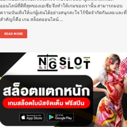
ออนไลน์ที่ดีที่สุดของเอเชีย จึงทำให้เกมของเรานั้น สามารถมอบ
ความบันเทิงให้แก่ผู้เล่นได้อย่างสนุกสะใจ ไร้ขีดจำกัดกันเลย และที่
สำคัญก็คือ เกม สล็อตออนไลน์ …
READ MORE