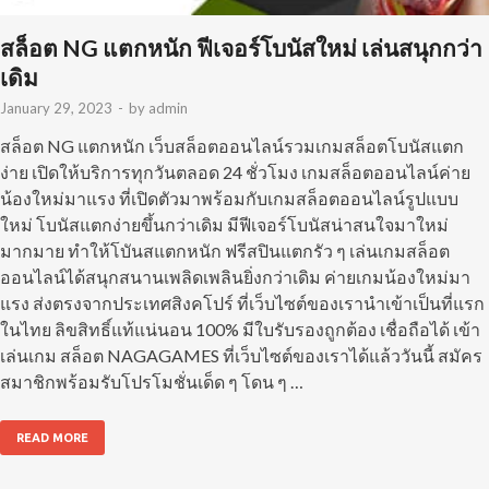
สล็อต NG แตกหนัก ฟีเจอร์โบนัสใหม่ เล่นสนุกกว่า
เดิม
January 29, 2023
-
by
admin
สล็อต NG แตกหนัก เว็บสล็อตออนไลน์รวมเกมสล็อตโบนัสแตก
ง่าย เปิดให้บริการทุกวันตลอด 24 ชั่วโมง เกมสล็อตออนไลน์ค่าย
น้องใหม่มาแรง ที่เปิดตัวมาพร้อมกับเกมสล็อตออนไลน์รูปแบบ
ใหม่ โบนัสแตกง่ายขึ้นกว่าเดิม มีฟีเจอร์โบนัสน่าสนใจมาใหม่
มากมาย ทำให้โบันสแตกหนัก ฟรีสปินแตกรัว ๆ เล่นเกมสล็อต
ออนไลน์ได้สนุกสนานเพลิดเพลินยิ่งกว่าเดิม ค่ายเกมน้องใหม่มา
แรง ส่งตรงจากประเทศสิงคโปร์ ที่เว็บไซต์ของเรานำเข้าเป็นที่แรก
ในไทย ลิขสิทธิ์แท้แน่นอน 100% มีใบรับรองถูกต้อง เชื่อถือได้ เข้า
เล่นเกม สล็อต NAGAGAMES ที่เว็บไซต์ของเราได้แล้ววันนี้ สมัคร
สมาชิกพร้อมรับโปรโมชั่นเด็ด ๆ โดน ๆ …
READ MORE