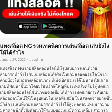
แทงสล็อต NG รวมเทคนิคการเล่นสล็อต เล่นยังไง
ให้ได้กำไร
January 29, 2023
-
by
admin
แทงสล็อต NG เกมสล็อตออนไลน์ที่มีรูปแบบการเล่นที่ง่าย
สามารถทำกำไรกับเกมสล็อตได้จริง เป็นเกมสล็อตออนไลน์จาก
ค่ายน้องใหม่อย่างสล็อตนากะ ที่เพิ่งเปิดตัวมาได้ไม่นาน เป็นค่าย
เกมที่พัฒนาขึ้นมาโดยบริษัทยักษ์ใหญ่ที่ประเทศสิงคโปร์ ผู้พัฒนา
เกมสล็อตออนไลน์ชั้นนำของเอเชีย ได้ทำการพัฒนายกระดับเกม
สล็อตออนไลน์ให้เป็นรูปแบบใหม่สุดทันสมัย โบนัสแตกง่ายมากขึ้น
มีวิธีการเล่นที่ง่าย แต่สามารถทำกำไรได้สูง ผลตอบแทนมากมาย
มหาศาล อีกทั้งยังพัฒนาให้ระบบของเกมมีความเสถียร สามารถ