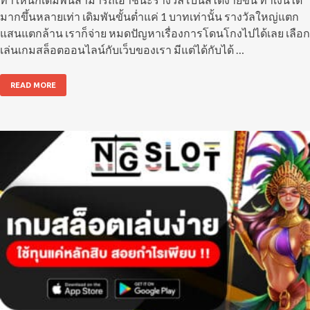
มากขึ้นหลายเท่า เดิมพันขั้นต่ำแค่ 1 บาทเท่านั้น รางวัลใหญ่แตก
แสนแตกล้าน เราก็จ่าย หมดปัญหาเรื่องการโดนโกงไปได้เลย เลือก
เล่นเกมสล็อตออนไลน์กับเว็บของเรา มีแต่ได้กับได้ …
READ MORE