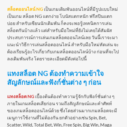
สล็อตออนไลน์ NG
เป็นเกมเดิมพันออนไลน์ที่มีรูปแบบใหม่
เป็นเกม สล็อต NG แตกง่าย โบนัสแตกหนัก ฟรีสปินแตก
บ่อย สำหรับเซียนนักเดิมพัน ก็คงจะพอรู้เทคนิคการเล่น
สล็อตกันบ้างแล้ว แต่สำหรับมือใหม่ที่ยังไม่เคยได้สัมผัส
ประสบการณ์การเล่นเกมสล็อตออนไลน์เลย วันนี้เราจะมา
แนะนำวิธีการเล่นสล็อตออนไลน์ สำหรับมือใหม่หัดเล่น จะ
ต้องเรียนรู้อะไรเกี่ยวกับเกมสล็อตออนไลน์บ้าง ก่อนที่จะไป
ลงเดิมพันจริง โดยรายละเอียดมีดังต่อไปนี้
แทงสล็อต NG ต้องทำความเข้าใจ
สัญลักษณ์และฟังก์ชั่นต่าง ๆ ก่อน
แทงสล็อต NG
เบื้องต้นต้องทำความรู้จักกับฟังก์ชั่นต่าง ๆ
ภายในเกมสล็อตเสียก่อน รวมถึงสัญลักษณ์และคำศัพท์
ของเกมสล็อตออนไลน์ด้วย ซึ่งโดยส่วนมากเกมสล็อตจะมี
เมนูการใช้งานที่ไม่ต้องกัน ยกตัวอย่างเช่น Spin, Bet,
Scatter, Wild, Total Bet, Win, Free Spin, Big Win, Maga