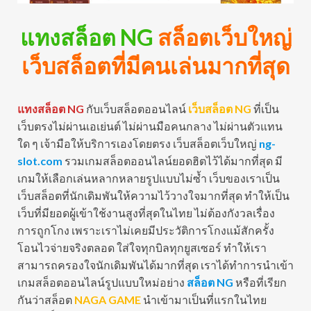
แทงสล็อต NG
สล็อตเว็บใหญ่
เว็บสล็อตที่มีคนเล่นมากที่สุด
แทงสล็อต NG
กับเว็บสล็อตออนไลน์
เว็บสล็อต NG
ที่เป็น
เว็บตรงไม่ผ่านเอเย่นต์ ไม่ผ่านมือคนกลาง ไม่ผ่านตัวแทน
ใด ๆ เจ้ามือให้บริการเองโดยตรง เว็บสล็อตเว็บใหญ่
ng-
slot.com
รวมเกมสล็อตออนไลน์ยอดฮิตไว้ได้มากที่สุด มี
เกมให้เลือกเล่นหลากหลายรูปแบบไม่ซ้ำ เว็บของเราเป็น
เว็บสล็อตที่นักเดิมพันให้ความไว้วางใจมากที่สุด ทำให้เป็น
เว็บที่มียอดผู้เข้าใช้งานสูงที่สุดในไทย ไม่ต้องกังวลเรื่อง
การถูกโกง เพราะเราไม่เคยมีประวัติการโกงแม้สักครั้ง
โอนไวจ่ายจริงตลอด ใส่ใจทุกบิลทุกยูสเซอร์ ทำให้เรา
สามารถครองใจนักเดิมพันได้มากที่สุด เราได้ทำการนำเข้า
เกมสล็อตออนไลน์รูปแบบใหม่อย่าง
สล็อต NG
หรือที่เรียก
กันว่าสล็อต
NAGA GAME
นำเข้ามาเป็นที่แรกในไทย