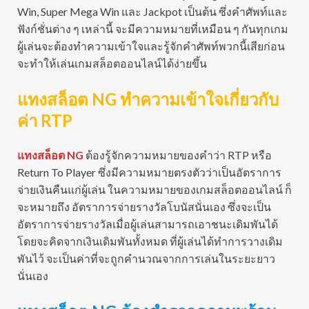
Win, Super Mega Win และ Jackpot เป็นต้น ซึ่งคำศัพท์และ
ฟังก์ชั่นต่าง ๆ เหล่านี้ จะมีความหมายที่เหมือน ๆ กันทุกเกม
ผู้เล่นจะต้องทำความเข้าใจและรู้จักคำศัพท์พวกนี้เสียก่อน
จะทำให้เล่นเกมสล็อตออนไลน์ได้ง่ายขึ้น
แทงสล็อต NG ทำความเข้าใจเกี่ยวกับ
ค่า RTP
แทงสล็อต NG
ต้องรู้จักความหมายของคำว่า RTP หรือ
Return To Player ซึ่งมีความหมายตรงตัวว่าเป็นอัตราการ
จ่ายเงินคืนแก่ผู้เล่น ในความหมายของเกมสล็อตออนไลน์ ก็
จะหมายถึง อัตราการจ่ายรางวัลโบนัสนั่นเอง ซึ่งจะเป็น
อัตราการจ่ายรางวัลเมื่อผู้เล่นสามารถเอาชนะเดิมพันได้
โดยจะคิดจากเงินเดิมพันทั้งหมด ที่ผู้เล่นได้ทำการวางเดิม
พันไว้ จะเป็นค่าที่จะถูกคำนวณจากการเล่นในระยะยาว
นั่นเอง