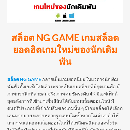
สล็อต NG GAME เกมสล็อต
ยอดฮิตเกมใหม่ของนักเดิม
พัน
สล็อต NG GAME
กลายเป็นเกมยอดนิยมในแวดวงนักเดิม
พันทั่วทั้งเอเชียไปแล้ว เพราะเป็นเกมสล็อตที่มีจุดเด่นคือ มี
ภาพกราฟิกที่สวยสมจริง ภาพคมชัดระดับ 4K มีเอฟเฟ็กต์
สุดอลังการที่เข้ามาเพิ่มสีสันให้กับเกมสล็อตออนไลน์ มี
ดนตรีประกอบที่เข้ากับธีมของเกมนั้น ๆ มีเกมสล็อตให้เลือก
เล่นมากมาย หลากหลายรูปแบบ ไม่ซ้ำซาก ไม่จำเจ ทำให้
สามารถเล่นเกมสล็อตออนไลน์ได้เพลิดเพลินตลอดทั้งวัน
ไม่มีเบื่อ มีรูปแบบเกมที่ทันสมัย มีฟีเจอร์โบนัสใหม่ ๆ เข้ามา