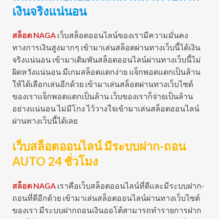
เงินจริงแน่นอน
สล็อต NAGA
เว็บสล็อตออนไลน์ของเรามีความมั่นคง
ทางการเงินสูงมากๆ เข้ามาเล่นสล็อตผ่านทางเว็บนี้ได้เงิน
จริงแน่นอน เข้ามาเดิมพันสล็อตออนไลน์ผ่านทางเว็บนี้ไม่
ผิดหวังแน่นอน มีเกมสล็อตแตกง่าย แจ็กพอตแตกเป็นล้าน
ให้ได้เลือกเล่นอีกด้วย เข้ามาเล่นสล็อตผ่านทางเว็บไซต์
ของเราแจ็กพอตแตกเป็นล้าน เว็บของเราก็จ่ายเป็นล้าน
อย่างแน่นอน ไม่มีโกง ไว้วางใจเข้ามาเล่นสล็อตออนไลน์
ผ่านทางเว็บนี้ได้เลย
เว็บสล็อตออนไลน์ มีระบบฝาก-ถอน
AUTO 24 ชั่วโมง
สล็อต NAGA
เราคือเว็บสล็อตออนไลน์ที่ดีและมีระบบฝาก-
ถอนที่ดีอีกด้วย เข้ามาเล่นสล็อตออนไลน์ผ่านทางเว็บไซต์
ของเรา มีระบบฝากถอนเงินออโต้สามารถทำรายการฝาก