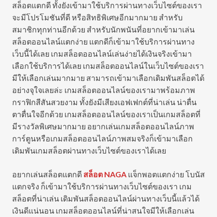
สล็อตแตกดี ทั้งยังเข้ามาใช้บริการผ่านทางเว็บไซต์ของเรา
จะมีโปรโมชันที่ดี หรือสิทธิพิเศษอีกมากมาย สำหรับ
สมาชิกทุกท่านอีกด้วย สำหรับนักพนันที่อยากเข้ามาเล่น
สล็อตออนไลน์แตกง่าย แตกดีก็เข้ามาใช้บริการผ่านทาง
เว็บนี้ได้เลย เกมสล็อตออนไลน์เล่นง่ายได้เงินจริงเข้ามา
เลือกใช้บริการได้เลย เกมสล็อตออนไลน์ในเว็บไซต์ของเรา
มีให้เลือกเล่นมากมาย สามารถเข้ามาเลือกเดิมพันสล็อตได้
อย่างจุใจเลยล่ะ เกมสล็อตออนไลน์ของเรามาพร้อมภาพ
กราฟิกสีสันสวยงาม ทั้งยังมีเสียงเอฟเฟกต์ที่น่าเล่น น่าตื่น
ตาตื่นใจอีกด้วย เกมสล็อตออนไลน์ของเราเป็นเกมสล็อตที่
มีรางวัลพิเศษมากมาย อยากเล่นเกมสล็อตออนไลน์ภาพ
การ์ตูนหรือเกมสล็อตออนไลน์ภาพสมจริงก็เข้ามาเลือก
เดิมพันเกมสล็อตผ่านทางเว็บไซต์ของเราได้เลย
อยากเล่นสล็อตแตกดี
สล็อต NAGA
แจ็กพอตแตกง่าย โบนัส
แตกจริง ก็เข้ามาใช้บริการผ่านทางเว็บไซต์ของเรา เกม
สล็อตที่น่าเล่น เดิมพันสล็อตออนไลน์ผ่านทางเว็บนี้แล้วได้
เงินดีแน่นอน เกมสล็อตออนไลน์ที่น่าสนใจมีให้เลือกเล่น