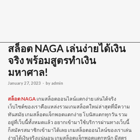
สล็อต NAGA เล่นง่ายได้เงิน
จริง พร้อมสูตรทำเงิน
มหาศาล!
January 27, 2023
-
by
admin
สล็อต NAGA
เกมสล็อตออนไลน์แตกง่าย เล่นได้จริง
เว็บไซต์ของเราคือแหล่งรวมเกมสล็อตใหม่ล่าสุดที่มีความ
ทันสมัย เกมสล็อตแจ็กพอตแตกง่าย โบนัสแตกทุกวัน รวม
อยู่ที่เว็บนี้ทั้งหมดแล้ว อยากเข้ามาใช้บริการผ่านทางเว็บนี้
ก็สมัครสมาชิกเข้ามาได้เลย เกมสล็อตออนไลน์ของเราเล่น
ง่ายได้เงินจริงแน่นอน เกมสล็อตแจ็กพอตแตกหนัก มีสูตร