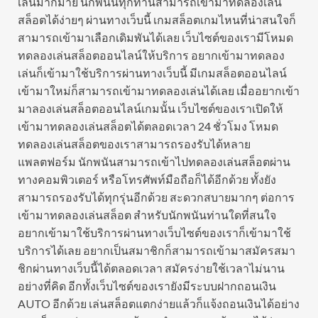
เล่นมากมาย นักพนันทุกท่านสามารถเข้ามาทดลองเล่น
สล็อตได้ง่ายๆ ผ่านทางเว็บนี้ เกมสล็อตเกมไหนที่น่าสนใจก็
สามารถเข้ามาเลือกเดิมพันได้เลย เว็บไซต์ของเรามีโหมด
ทดลองเล่นสล็อตออนไลน์ให้บริการ อยากเข้ามาทดลอง
เล่นก็เข้ามาใช้บริการผ่านทางเว็บนี้ มีเกมสล็อตออนไลน์
เข้ามาใหม่ก็สามารถเข้ามาทดลองเล่นได้เลย เมื่ออยากเข้า
มาลองเล่นสล็อตออนไลน์เกมนั้น เว็บไซต์ของเราเปิดให้
เข้ามาทดลองเล่นสล็อตได้ตลอดเวลา 24 ชั่วโมง โหมด
ทดลองเล่นสล็อตของเราสามารถรองรับได้หลาย
แพลตฟอร์ม นักพนันสามารถเข้าไปทดลองเล่นสล็อตผ่าน
ทางคอมพิวเตอร์ หรือโทรศัพท์มือถือก็ได้อีกด้วย ทั้งยัง
สามารถรองรับได้ทุกรุ่นอีกด้วย สะดวกสบายมากๆ ต่อการ
เข้ามาทดลองเล่นสล็อต สำหรับนักพนันท่านใดที่สนใจ
อยากเข้ามาใช้บริการผ่านทางเว็บไซต์ของเราก็เข้ามาใช้
บริการได้เลย อยากเป็นสมาชิกก็สามารถเข้ามาสมัครสมา
ชิกผ่านทางเว็บนี้ได้ตลอดเวลา สมัครง่ายใช้เวลาไม่นาน
อย่างที่คิด อีกทั้งเว็บไซต์ของเรายังมีระบบฝากถอนเงิน
AUTO อีกด้วย เล่นสล็อตแตกง่ายแล้วก็แจ้งถอนเงินได้อย่าง