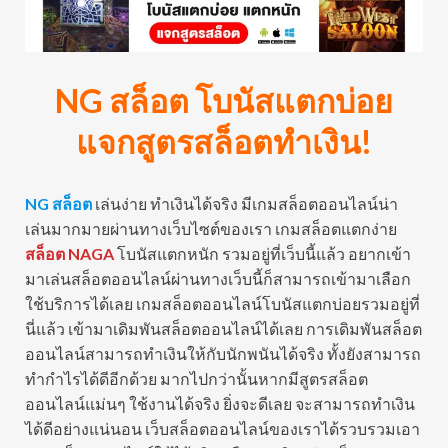
NG สล็อต โบนัสแตกบ่อย
แจกสูตรสล็อตทำเงิน!
NG สล็อต
เล่นง่าย ทำเงินได้จริง มีเกมสล็อตออนไลน์น่า
เล่นมากมายผ่านทางเว็บไซต์ของเรา เกมสล็อตแตกง่าย
สล็อต NAGA
โบนัสแตกหนัก รวมอยู่ที่เว็บนี้แล้ว อยากเข้า
มาเล่นสล็อตออนไลน์ผ่านทางเว็บนี้ก็สามารถเข้ามาเลือก
ใช้บริการได้เลย เกมสล็อตออนไลน์โบนัสแตกบ่อยรวมอยู่ที่
นี่แล้ว เข้ามาเดิมพันสล็อตออนไลน์ได้เลย การเดิมพันสล็อต
ออนไลน์สามารถทำเงินให้กับนักพนันได้จริง ทั้งยังสามารถ
ทำกำไรได้ดีอีกด้วย มากไปกว่านั้นหากมีสูตรสล็อต
ออนไลน์แม่นๆ ใช้งานได้จริง ยิ่งจะดีเลย จะสามารถทำเงิน
ได้ดีอย่างแน่นอน เว็บสล็อตออนไลน์ของเราได้รวบรวมเอา