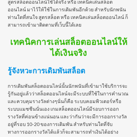
สูตรสล็อตออนไลน์ใช้ได้จริง หรือ เทคนิคเล่นสล็อต
ออนไลน์ มาไว้ให้ใช้ในการเดิมพันอีกด้วย สำหรับนักพนัน
ท่านใดที่สนใจ สูตรสล็อต หรือ เทคนิคเล่นสล็อตออนไลน์ ก็
สามารถเข้ามาติดตามที่เว็บนี้ได้เลย
เทคนิคการเล่นสล็อตออนไลน์ให้
ได้เงินจริง
รู้จังหวะการเดิมพันสล็อต
การเดิมพันสล็อตออนไลน์นั้นนักพนันที่เข้ามาใช้บริการจะ
รู้กันอยู่แล้วว่าสล็อตออนไลน์จะมีระบบที่ใช้ในการคำนวณ
และควบคุมรางวัลต่างๆนั่นก็คือ ระบบคอมพิวเตอร์หรือ
ระบบแมชชีนนั่นเอง เกมสล็อตออนไลน์มีรอบการออก
รางวัลที่ค่อนข้างแน่นอน และว่ากันว่าจะมีการออกรางวัล
อยู่ที่รอบ 10-20 ของการเดิมพัน สำหรับท่านใดที่จับ
ทางการออกรางวัลได้แล้วก็จะสามารถทำเงินได้อย่าง