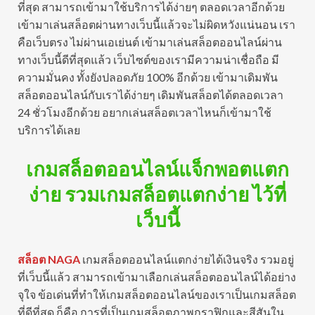
ที่สุด สามารถเข้ามาใช้บริการได้ง่ายๆ ตลอดเวลาอีกด้วย
เข้ามาเล่นสล็อตผ่านทางเว็บนี้แล้วจะไม่ผิดหวังแน่นอน เรา
คือเว็บตรง ไม่ผ่านเอเย่นต์ เข้ามาเล่นสล็อตออนไลน์ผ่าน
ทางเว็บนี้ดีที่สุดแล้ว เว็บไซต์ของเรามีความน่าเชื่อถือ มี
ความมั่นคง ทั้งยังปลอดภัย 100% อีกด้วย เข้ามาเดิมพัน
สล็อตออนไลน์กับเราได้ง่ายๆ เดิมพันสล็อตได้ตลอดเวลา
24 ชั่วโมงอีกด้วย อยากเล่นสล็อตเวลาไหนก็เข้ามาใช้
บริการได้เลย
เกมสล็อตออนไลน์แจ็กพอตแตก
ง่าย รวมเกมสล็อตแตกง่าย ไว้ที่
เว็บนี้
สล็อต NAGA
เกมสล็อตออนไลน์แตกง่ายได้เงินจริง รวมอยู่
ที่เว็บนี้แล้ว สามารถเข้ามาเลือกเล่นสล็อตออนไลน์ได้อย่าง
จุใจ ข้อเด่นที่ทำให้เกมสล็อตออนไลน์ของเราเป็นเกมสล็อต
ที่ดีที่สุด ก็คือ การที่เป็นเกมสล็อตภาพกราฟิกและสีสันใน