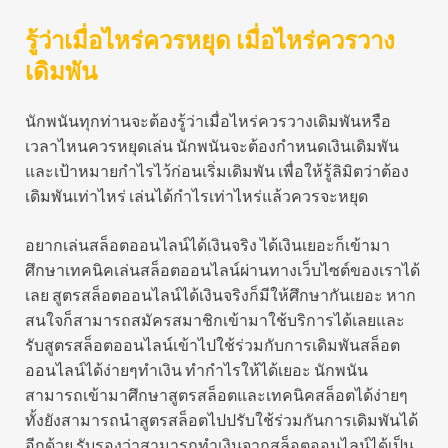
รู้ว่าเมื่อไหร่ควรหยุด เมื่อไหร่ควรวาง
เดิมพัน
นักพนันทุกท่านจะต้องรู้ว่าเมื่อไหร่ควรวางเดิมพันหรือ
เวลาไหนควรหยุดเล่น นักพนันจะต้องกำหนดเงินเดิมพัน
และเป้าหมายกำไรไว้ก่อนเริ่มเดิมพัน เพื่อให้รู้ลิมิตว่าต้อง
เดิมพันเท่าไหร่ เล่นได้กำไรเท่าไหร่แล้วควรจะหยุด
อยากเล่นสล็อตออนไลน์ได้เงินจริง ได้เงินเยอะก็เข้ามา
ศึกษาเทคนิคเล่นสล็อตออนไลน์ผ่านทางเว็บไซต์ของเราได้
เลย สูตรสล็อตออนไลน์ได้เงินจริงก็มีให้ศึกษากันเยอะ หาก
สนใจก็สามารถสมัครสมาชิกเข้ามาใช้บริการได้เลยและ
รับสูตรสล็อตออนไลน์เข้าไปใช้ร่วมกับการเดิมพันสล็อต
ออนไลน์ได้ง่ายๆทำเงิน ทำกำไรให้ได้เยอะ นักพนัน
สามารถเข้ามาศึกษาสูตรสล็อตและเทคนิคสล็อตได้ง่ายๆ
ทั้งยังสามารถนำสูตรสล็อตไปปรับใช้ร่วมกันการเดิมพันได้
อีกด้วย รับรองว่าสามารถทำเงินจากสล็อตออนไลน์ได้เป็น