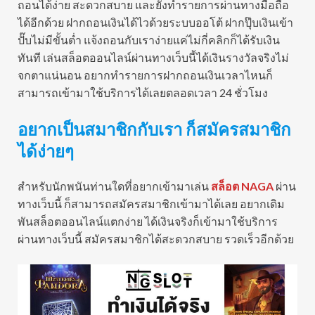
ถอนได้ง่าย สะดวกสบาย และยังทำรายการผ่านทางมือถือ
ได้อีกด้วย ฝากถอนเงินได้ไวด้วยระบบออโต้ ฝากปุ๊บเงินเข้า
ปั๊บไม่มีขั้นต่ำ แจ้งถอนกับเราง่ายแค่ไม่กี่คลิกก็ได้รับเงิน
ทันที เล่นสล็อตออนไลน์ผ่านทางเว็บนี้ได้เงินรางวัลจริงไม่
จกตาแน่นอน อยากทำรายการฝากถอนเงินเวลาไหนก็
สามารถเข้ามาใช้บริการได้เลยตลอดเวลา 24 ชั่วโมง
อยากเป็นสมาชิกกับเรา ก็สมัครสมาชิก
ได้ง่ายๆ
สำหรับนักพนันท่านใดที่อยากเข้ามาเล่น
สล็อต NAGA
ผ่าน
ทางเว็บนี้ ก็สามารถสมัครสมาชิกเข้ามาได้เลย อยากเดิม
พันสล็อตออนไลน์แตกง่าย ได้เงินจริงก็เข้ามาใช้บริการ
ผ่านทางเว็บนี้ สมัครสมาชิกได้สะดวกสบาย รวดเร็วอีกด้วย